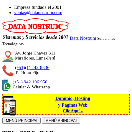
Empresa fundada el
2001
ventas@datanostrum.com
Data Nostrum
Soluciones
Tecnologicas
Av. Jorge Chavez 311,
Miraflores, Lima-Perú.
(+51)(1) 242-8836
Teléfono Fijo
(+51) 942 106 950
Celular & Whatsapp
Dominio, Hosting
y Páginas Web
Clic Aquí »
MENÚ PRINCIPAL
MENÚ PRINCIPAL