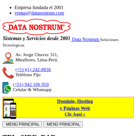
Empresa fundada el
2001
ventas@datanostrum.com
Data Nostrum
Soluciones
Tecnologicas
Av. Jorge Chavez 311,
Miraflores, Lima-Perú.
(+51)(1) 242-8836
Teléfono Fijo
(+51) 942 106 950
Celular & Whatsapp
Dominio, Hosting
y Páginas Web
Clic Aquí »
MENÚ PRINCIPAL
MENÚ PRINCIPAL