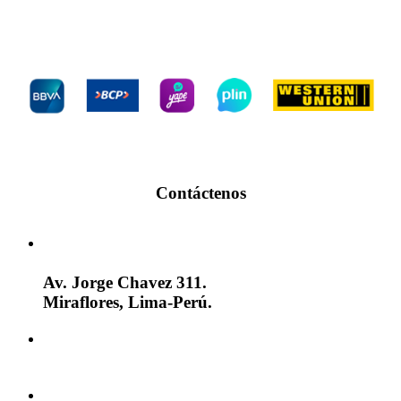
Bancos
Contáctenos
Av. Jorge Chavez 311.
Miraflores, Lima-Perú.
(+51)(1) 242-8836
(+51) 942 106 950
ventas@datanostrum.com